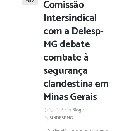
Comissão
maio
Intersindical
com a Delesp-
MG debate
combate à
segurança
clandestina em
Minas Gerais
13/05/2026
In
Blog
By
SINDESPMG
O Sindesp-MG recebeu em sua sede,