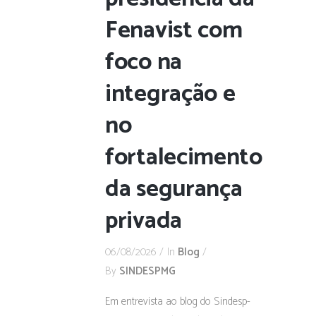
Fenavist com
foco na
integração e
no
fortalecimento
da segurança
privada
06/08/2026
In
Blog
By
SINDESPMG
Em entrevista ao blog do Sindesp-