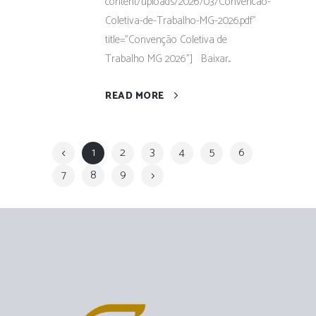
content/uploads/2026/03/Convencao-
Coletiva-de-Trabalho-MG-2026.pdf"
title="Convenção Coletiva de
Trabalho MG 2026"] Baixar...
READ MORE
1
2
3
4
5
6
7
8
9