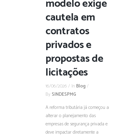
modelo exige
cautela em
contratos
privados e
propostas de
licitações
16/06/2026
In
Blog
By
SINDESPMG
A reforma tributária já começou a
alterar o planejamento das
empresas de segurança privada e
deve impactar diretamente a