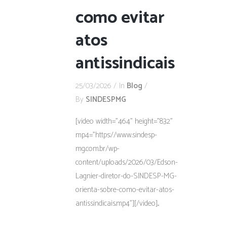
como evitar
atos
antissindicais
25/03/2026
In
Blog
By
SINDESPMG
[video width="464" height="832"
mp4="https://www.sindesp-
mg.com.br/wp-
content/uploads/2026/03/Edson-
Lagnier-diretor-do-SINDESP-MG-
orienta-sobre-como-evitar-atos-
antissindicais.mp4"][/video]...