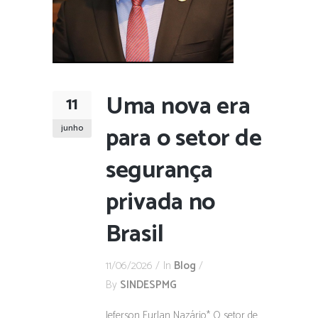
Uma nova era
11
para o setor de
junho
segurança
privada no
Brasil
11/06/2026
In
Blog
By
SINDESPMG
Jeferson Furlan Nazário* O setor de