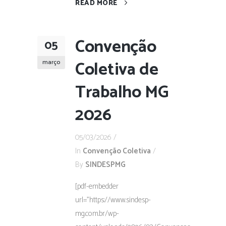
READ MORE
Convenção
05
Coletiva de
março
Trabalho MG
2026
05/03/2026
In
Convenção Coletiva
By
SINDESPMG
[pdf-embedder
url="https://www.sindesp-
mg.com.br/wp-