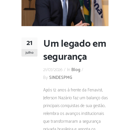
Um legado em
21
segurança
julho
21/07/2026
In
Blog
By
SINDESPMG
Após 12 anos à frente da Fenavist,
Jeferson Nazário faz um balanço das
principais conquistas de sua gestão,
relembra os avanços institucionais
que transformaram a segurança
privada brasileira e aponta os